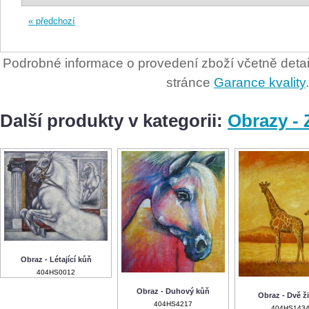
« předchozí
Podrobné informace o provedení zboží včetně detail
stránce
Garance kvality
.
Další produkty v kategorii:
Obrazy - 
Obraz - Létající kůň
404HS0012
Obraz - Duhový kůň
Obraz - Dvě ži
404HS4217
404HS143