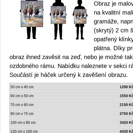
Obraz je malo
na kvalitní mal
gramáže, napn
(skrytý) 2 cm š
opatřený klínk
plátna. Díky p
obraz ihned zavěsit na zeď, nebo je možné ta
ozdobného rámu. Nabídku naleznete v sekci r
Součástí je háček určený k zavěšení obrazu.
50 cm x 40 cm
1290 K
60 cm x 50 cm
1550 K
70 cm x 60 cm
2150 K
90 cm x 75 cm
2750 K
100 cm x 80 cm
3420 K
120 cm x 100 cm
4430 K