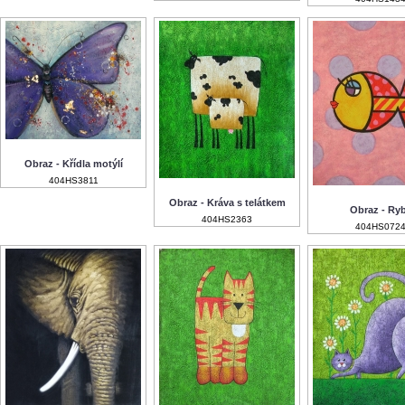
Obraz - Křídla motýlí
404HS3811
Obraz - Kráva s telátkem
Obraz - Ry
404HS2363
404HS072