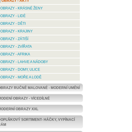
OBRAZY - AKTY
OBRAZY - KRÁSNÉ ŽENY
OBRAZY - LIDÉ
OBRAZY - DĚTI
OBRAZY - KRAJINY
OBRAZY - ZÁTIŠÍ
OBRAZY - ZVÍŘATA
OBRAZY - AFRIKA
OBRAZY - LAHVE A NÁDOBY
OBRAZY - DOMY, ULICE
OBRAZY - MOŘE A LODĚ
OBRAZY RUČNĚ MALOVANÉ - MODERNÍ UMĚNÍ
MODENÍ OBRAZY - VÍCEDÍLNÉ
MODERNÍ OBRAZY XXL
DOPLŇKOVÝ SORTIMENT- HÁČKY, VYPÍNACÍ
RÁM