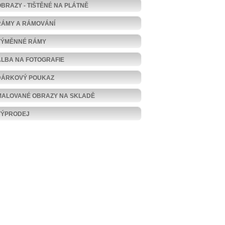
OBRAZY - TIŠTĚNÉ NA PLÁTNĚ
RÁMY A RÁMOVÁNÍ
VÝMĚNNÉ RÁMY
ALBA NA FOTOGRAFIE
DÁRKOVÝ POUKAZ
MALOVANÉ OBRAZY NA SKLADĚ
VÝPRODEJ