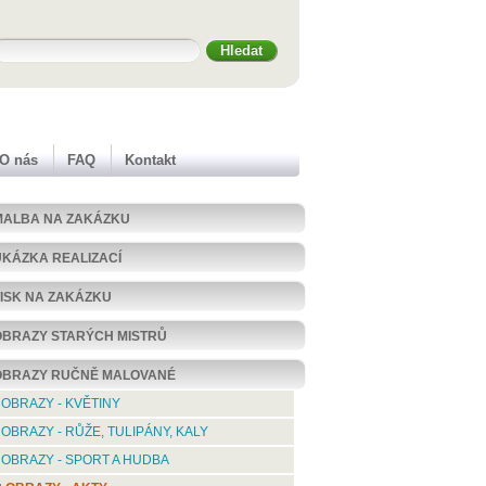
O nás
FAQ
Kontakt
MALBA NA ZAKÁZKU
UKÁZKA REALIZACÍ
TISK NA ZAKÁZKU
OBRAZY STARÝCH MISTRŮ
OBRAZY RUČNĚ MALOVANÉ
OBRAZY - KVĚTINY
OBRAZY - RŮŽE, TULIPÁNY, KALY
OBRAZY - SPORT A HUDBA