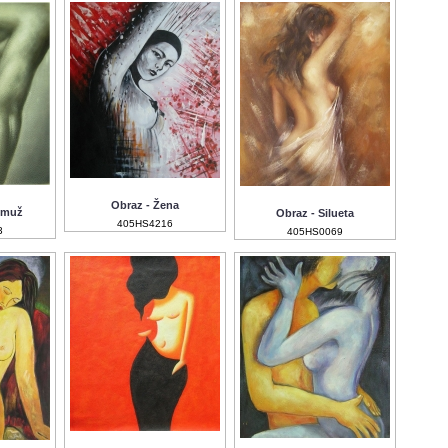
Obraz - Žena
 muž
Obraz - Silueta
405HS4216
3
405HS0069