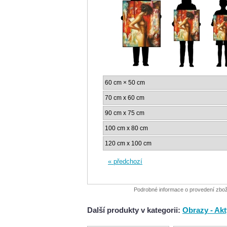
60 cm × 50 cm
70 cm x 60 cm
90 cm x 75 cm
100 cm x 80 cm
120 cm x 100 cm
« předchozí
Podrobné informace o provedení zboží 
Další produkty v kategorii:
Obrazy - Akt