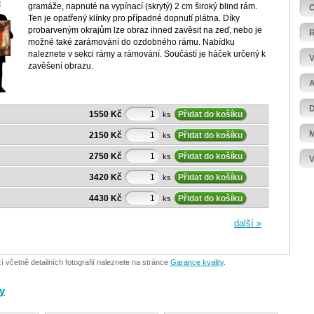
gramáže, napnuté na vypínací (skrytý) 2 cm široký blind rám.
Ten je opatřený klínky pro případné dopnutí plátna. Díky
probarveným okrajům lze obraz ihned zavěsit na zeď, nebo je
možné také zarámování do ozdobného rámu. Nabídku
naleznete v sekci rámy a rámování. Součástí je háček určený k
zavěšení obrazu.
1550 Kč
ks
2150 Kč
ks
2750 Kč
ks
3420 Kč
ks
4430 Kč
ks
další »
včetně detailních fotografií naleznete na stránce
Garance kvality
.
y