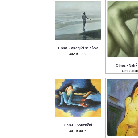
Obraz - Vracející se dívka
402HS1702
Obraz - Nahý
402HS108
Obraz - Souznění
401HS0006